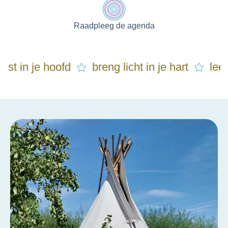
Raadpleeg de agenda
 je hoofd
breng licht in je hart
leef voluit