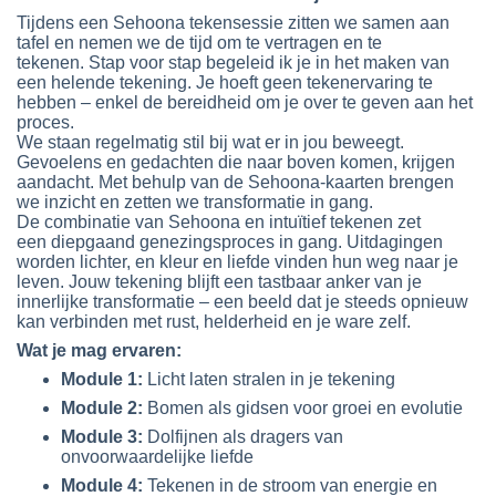
Tijdens een Sehoona tekensessie zitten we samen aan
tafel en nemen we de tijd om te vertragen en te
tekenen. Stap voor stap begeleid ik je in het maken van
een helende tekening. Je hoeft geen tekenervaring te
hebben – enkel de bereidheid om je over te geven aan het
proces.
We staan regelmatig stil bij wat er in jou beweegt.
Gevoelens en gedachten die naar boven komen, krijgen
aandacht. Met behulp van de Sehoona-kaarten brengen
we inzicht en zetten we transformatie in gang.
De combinatie van Sehoona en intuïtief tekenen zet
een diepgaand genezingsproces in gang. Uitdagingen
worden lichter, en kleur en liefde vinden hun weg naar je
leven. Jouw tekening blijft een tastbaar anker van je
innerlijke transformatie – een beeld dat je steeds opnieuw
kan verbinden met rust, helderheid en je ware zelf.
Wat je mag ervaren:
Module 1:
Licht laten stralen in je tekening
Module 2:
Bomen als gidsen voor groei en evolutie
Module 3:
Dolfijnen als dragers van
onvoorwaardelijke liefde
Module 4:
Tekenen in de stroom van energie en