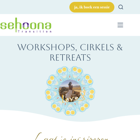
ja, ik boek een sessie
workshops, cirkels &
retreats
Laat je inspireren