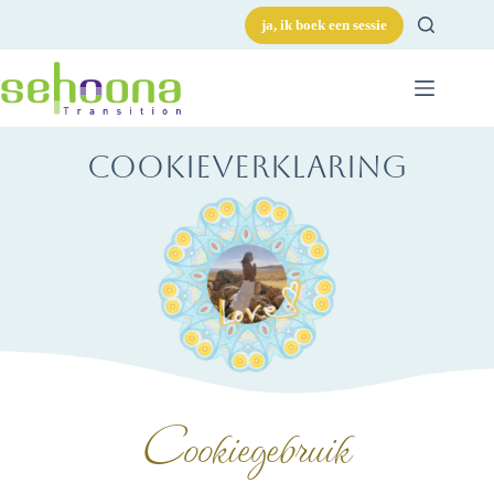
ja, ik boek een sessie
Cookieverklaring
Cookiegebruik